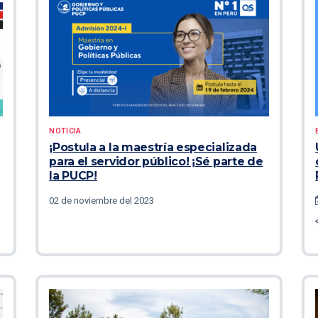
NOTICIA
¡Postula a la maestría especializada
para el servidor público! ¡Sé parte de
la PUCP!
02 de noviembre del 2023