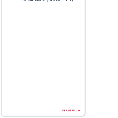
Harvard Kennedy School (EE.UU.)
VER PERFIL