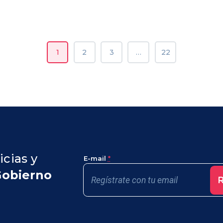
1
2
3
…
22
icias y
E-mail
*
Gobierno
R