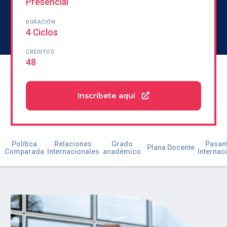
Presencial
DURACIÓN
4 Ciclos
CRÉDITOS
48
Inscríbete aquí
Política
Relaciones
Grado
Pasant
Plana Docente
Comparada
Internacionales
académico
Internac