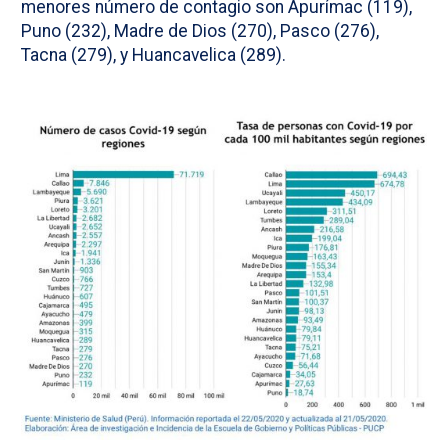
menores número de contagio son Apurímac (119),
Puno (232), Madre de Dios (270), Pasco (276),
Tacna (279), y Huancavelica (289).