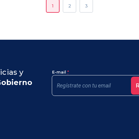
1
2
3
icias y
E-mail
*
Gobierno
R