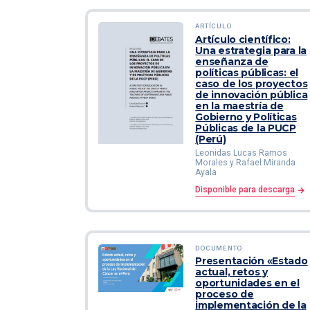
ARTÍCULO
Artículo científico:
Una estrategia para la
enseñanza de
políticas públicas: el
caso de los proyectos
de innovación pública
en la maestría de
Gobierno y Políticas
Públicas de la PUCP
(Perú)
Leonidas Lucas Ramos
Morales y Rafael Miranda
Ayala
Disponible para descarga
DOCUMENTO
Presentación «Estado
actual, retos y
oportunidades en el
proceso de
implementación de la