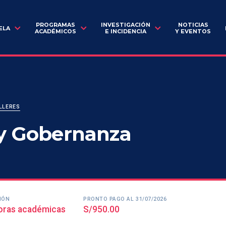
PROGRAMAS
INVESTIGACIÓN
NOTICIAS
ELA
ACADÉMICOS
E INCIDENCIA
Y EVENTOS
LLERES
 y Gobernanza
IÓN
PRONTO PAGO AL 31/07/2026
oras académicas
S/950.00