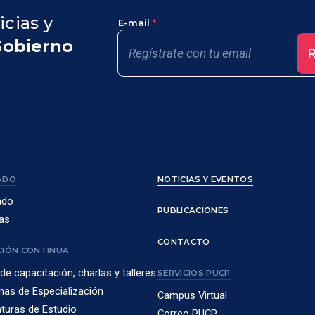
icias y
E-mail
*
Gobierno
R
ADO
NOTICIAS Y EVENTOS
ado
PUBLICACIONES
as
CONTACTO
IÓN CONTINUA
de capacitación, charlas y talleres
SERVICIOS PUCP
as de Especialización
Campus Virtual
turas de Estudio
Correo PUCP