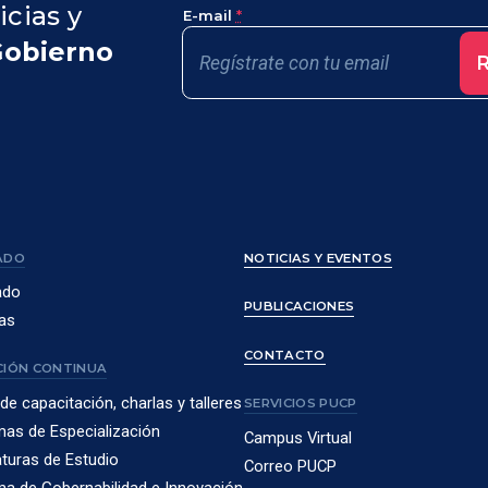
icias y
E-mail
*
Gobierno
R
ADO
NOTICIAS Y EVENTOS
ado
PUBLICACIONES
as
CONTACTO
IÓN CONTINUA
de capacitación, charlas y talleres
SERVICIOS PUCP
as de Especialización
Campus Virtual
turas de Estudio
Correo PUCP
a de Gobernabilidad e Innovación