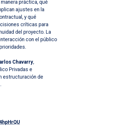
 manera práctica, qué
plican ajustes en la
ontractual, y qué
isiones críticas para
inuidad del proyecto. La
interacción con el público
prioridades.
arlos Chavarry
,
ico Privadas e
en estructuración de
.
y/4hpHrQU