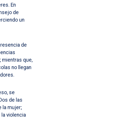
res. En
onsejo de
erciendo un
presencia de
iencias
; mientras que,
colas no llegan
adores.
eso, se
 Dos de las
 la mujer;
la violencia