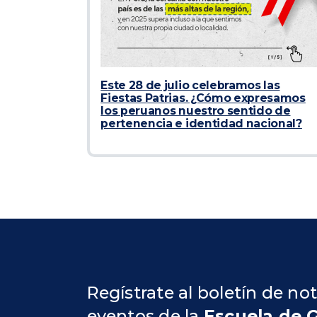
Este 28 de julio celebramos las
Fiestas Patrias. ¿Cómo expresamos
los peruanos nuestro sentido de
pertenencia e identidad nacional?
Regístrate al boletín de not
eventos de la
Escuela de 