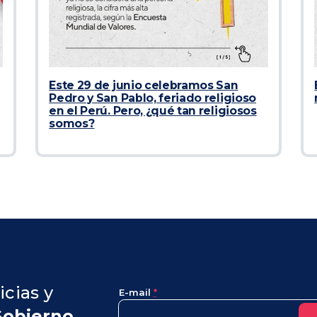
Este 29 de junio celebramos San
Pedro y San Pablo, feriado religioso
en el Perú. Pero, ¿qué tan religiosos
somos?
icias y
E-mail
*
Gobierno